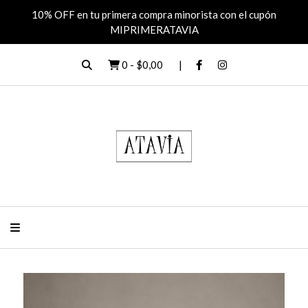
10% OFF en tu primera compra minorista con el cupón
MIPRIMERATAVIA
0
-
$0,00