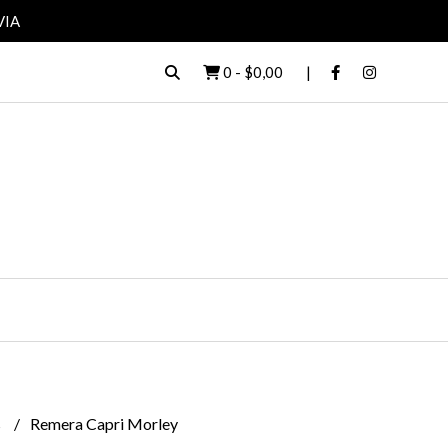
VIA
0
-
$0,00
s
Remera Capri Morley