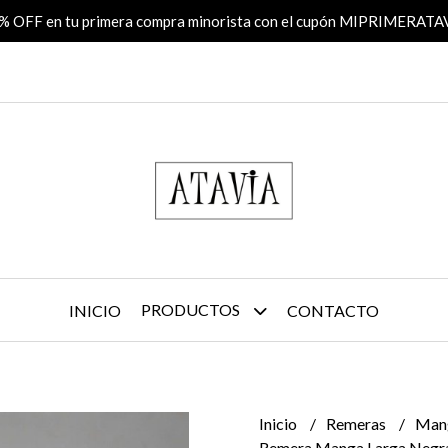
% OFF en tu primera compra minorista con el cupón MIPRIMERATA
PRODUCTOS
INICIO
CONTACTO
Inicio
Remeras
Man
Remera Manga Larga Negr