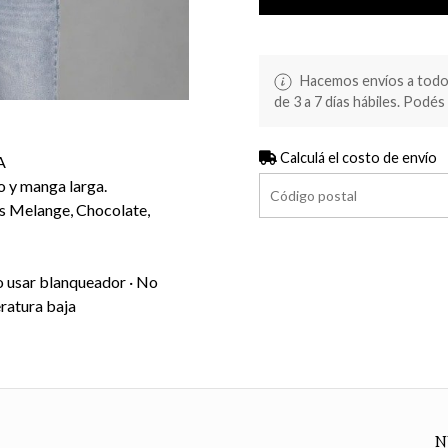
Hacemos envíos a todo 
de 3 a 7 días hábiles. Podés 
Calculá el costo de envío
A
o y manga larga.
ris Melange, Chocolate,
o usar blanqueador · No
ratura baja
N