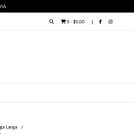
VIA
0
-
$0,00
ga Larga
a